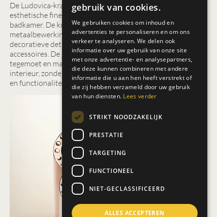
De Ludovica-kranen collectie van Gessi vertaalt de
gebruik van cookies.
esthetische finesse van juweelontwerp naar de keuken en
We gebruiken cookies om inhoud en
badkamer. De kranen combineren verfijnde
advertenties te personaliseren en om ons
metaalbewerking met handgezette microkristallen en
verkeer te analyseren. We delen ook
decoratieve details die doen denken aan haute couture
informatie over uw gebruik van onze site
accessoires. De glamourlook van deze kraan sprankelt je
met onze advertentie- en analysepartners,
tegemoet en maakt een modisch en luxe statement in het
die deze kunnen combineren met andere
interieur, zonder in te leveren op dagelijks gebruiksgemak
informatie die u aan hen heeft verstrekt of
en functionaliteit.
die zij hebben verzameld door uw gebruik
van hun diensten.
Lees verder
STRIKT NOODZAKELIJK
PRESTATIE
TARGETING
FUNCTIONEEL
NIET-GECLASSIFICEERD
ALLES ACCEPTEREN