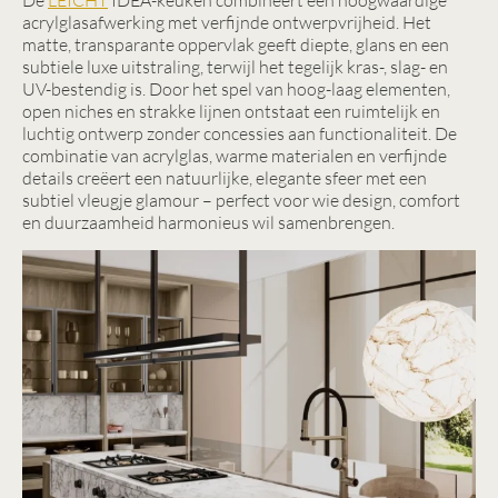
De
LEICHT
IDEA-keuken combineert een hoogwaardige
acrylglasafwerking met verfijnde ontwerpvrijheid. Het
matte, transparante oppervlak geeft diepte, glans en een
subtiele luxe uitstraling, terwijl het tegelijk kras-, slag- en
UV-bestendig is. Door het spel van hoog-laag elementen,
open niches en strakke lijnen ontstaat een ruimtelijk en
luchtig ontwerp zonder concessies aan functionaliteit. De
combinatie van acrylglas, warme materialen en verfijnde
details creëert een natuurlijke, elegante sfeer met een
subtiel vleugje glamour – perfect voor wie design, comfort
en duurzaamheid harmonieus wil samenbrengen.