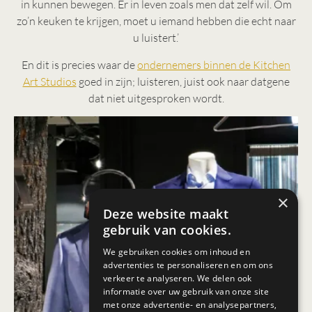
in kunnen bewegen. Er in leven zoals men dat zelf wil. Om
zo’n keuken te krijgen, moet u iemand hebben die echt naar
u luistert.’
En dit is precies waar de
ondernemers binnen de Kitchen
Art Studios
goed in zijn; luisteren, juist ook naar datgene
dat niet uitgesproken wordt.
×
Deze website maakt
gebruik van cookies.
We gebruiken cookies om inhoud en
advertenties te personaliseren en om ons
verkeer te analyseren. We delen ook
informatie over uw gebruik van onze site
met onze advertentie- en analysepartners,