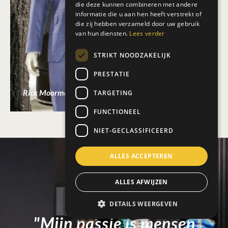
die deze kunnen combineren met andere
informatie die u aan hen heeft verstrekt of
die zij hebben verzameld door uw gebruik
van hun diensten.
Lees verder
STRIKT NOODZAKELIJK
PRESTATIE
Rick Moorman
TARGETING
FUNCTIONEEL
NIET-GECLASSIFICEERD
ALLES ACCEPTEREN
ALLES AFWIJZEN
DETAILS WEERGEVEN
"Mijn passie is mensen