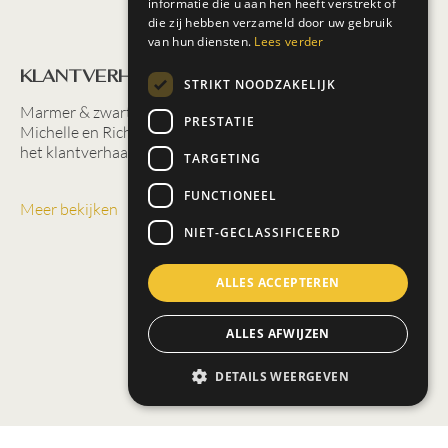
informatie die u aan hen heeft verstrekt of
die zij hebben verzameld door uw gebruik
van hun diensten.
Lees verder
Klantverhaal NDR Keukens
STRIKT NOODZAKELIJK
Marmer & zwart blijkt de perfectie combinatie volgens
PRESTATIE
Michelle en Richard Foppen uit Veenendaal. In deze editie
het klantverhaal over Kitchen Art Studio NDR Keukens.
TARGETING
FUNCTIONEEL
Meer bekijken
NIET-GECLASSIFICEERD
ALLES ACCEPTEREN
ALLES AFWIJZEN
DETAILS WEERGEVEN