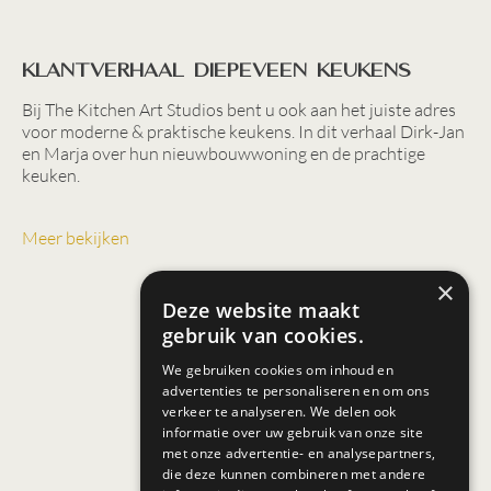
Klantverhaal Diepeveen Keukens
Bij The Kitchen Art Studios bent u ook aan het juiste adres
voor moderne & praktische keukens. In dit verhaal Dirk-Jan
en Marja over hun nieuwbouwwoning en de prachtige
keuken.
Meer bekijken
×
Deze website maakt
gebruik van cookies.
We gebruiken cookies om inhoud en
advertenties te personaliseren en om ons
verkeer te analyseren. We delen ook
informatie over uw gebruik van onze site
met onze advertentie- en analysepartners,
die deze kunnen combineren met andere