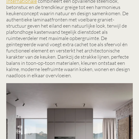
Internationale
combineert een opvallende steenlook,
betonstuc en de trendkleur greige tot een harmonieus
keukenconcept waarin natuur en design samenkomen. De
authentieke laminaatfronten met voelbare graniet-
structuur geven het eiland een natuurlijke look, terwijl de
plafondhoge kastenwand tegelijk dienstdoet als
ruimteverdeler met maximale opbergruimte. De
geïntegreerde wand voegt extra cachet toe als sfeervol én
functioneel element en versterkt het architectonische
karakter van de keuken. Dankzij de strakke lijnen, perfecte
balans in toon-op-toon materialen, kleuren ontstaat een
kalme, moderne leefruimte waarin koken, wonen en design
naadloos in elkaar overvloeien.