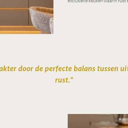
exclusieve keuken waarin rust 
akter door de perfecte balans tussen u
rust."