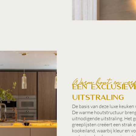
Warm hout en verf
Een exclusiev
uitstraling
De basis van deze luxe keuken 
De warme houtstructuur brengt 
uitnodigende uitstraling. Het 
greeplijsten creëert een strak 
kookeiland, waarbij kleur en v