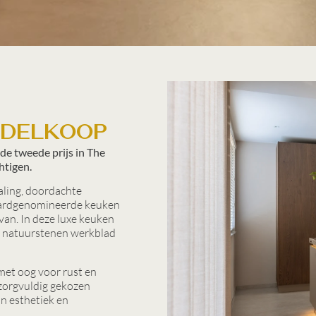
ddelkoop
e tweede prijs in The
htigen.
aling, doordachte
 awardgenomineerde keuken
van. In deze luxe keuken
ig natuurstenen werkblad
met oog voor rust en
 zorgvuldig gekozen
n esthetiek en