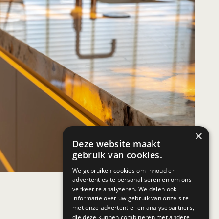
×
Deze website maakt
gebruik van cookies.
We gebruiken cookies om inhoud en
advertenties te personaliseren en om ons
verkeer te analyseren. We delen ook
informatie over uw gebruik van onze site
met onze advertentie- en analysepartners,
die deze kunnen combineren met andere