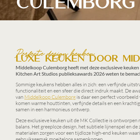
Culemborg
Perfecte design keuken
Luxe keuken door Mi
Middelkoop Culemborg heeft met deze exclusieve keuken d
Kitchen Art Studios publieksawards 2026 weten te bemac
Sommige keukens hebben alles in zich: een verfijnde uitstr
functionaliteit en een sfeer die direct indruk maakt. De
van
Middelkoop Culemborg
is daar een perfect voorbeeld 
komen warme houttinten, verfijnde details en een kracht
samen in een harmonieus ontwerp.
Deze exclusieve keuken uit de MK Collectie is ontworpen 
balans. Het greeploze design, het subtiele lijnenspel en de
materialen zorgen voor een tijdloze high-end keuken waari
gebruiksgemak moeiteloos samenkomen.