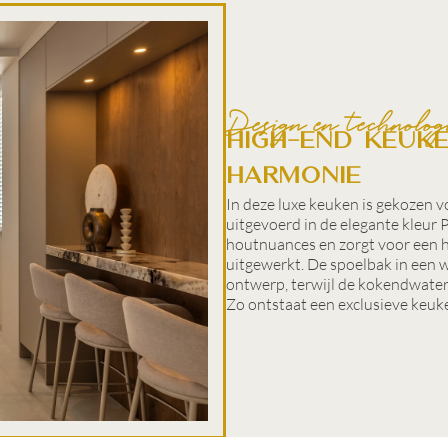
Design en technolog
High-end keuk
harmonie
In deze luxe keuken is gekozen
uitgevoerd in de elegante kleur P
houtnuances en zorgt voor een ha
uitgewerkt. De spoelbak in een w
ontwerp, terwijl de kokendwater
Zo ontstaat een exclusieve keuke