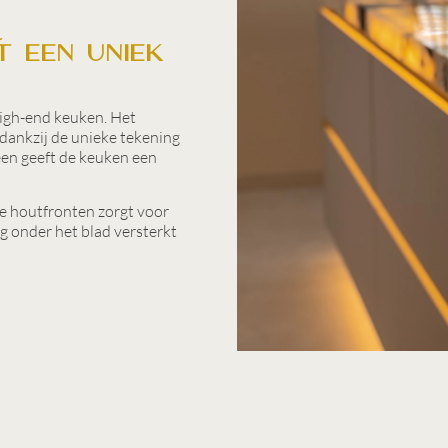
r
t een uniek
igh-end keuken. Het
dankzij de unieke tekening
een geeft de keuken een
e houtfronten zorgt voor
g onder het blad versterkt