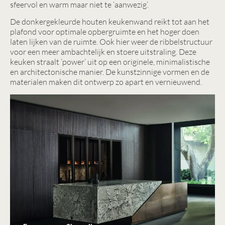
sfeervol en warm maar niet te ‘aanwezig’.
De donkergekleurde houten keukenwand reikt tot aan het
plafond voor optimale opbergruimte en het hoger doen
laten lijken van de ruimte. Ook hier weer de ribbelstructuur
voor een meer ambachtelijk en stoere uitstraling. Deze
keuken straalt ‘power’ uit op een originele, minimalistische
en architectonische manier. De kunstzinnige vormen en de
materialen maken dit ontwerp zo apart en vernieuwend.