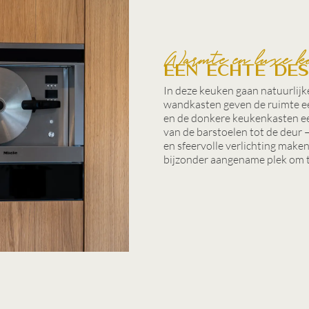
Warmte en luxe k
Een echte des
In deze keuken gaan natuurlijk
wandkasten geven de ruimte ee
en de donkere keukenkasten een
van de barstoelen tot de deur
en sfeervolle verlichting make
bijzonder aangename plek om t