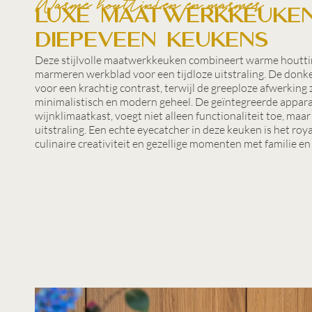
Warme houttinten en marmer
Luxe maatwerkkeuke
Diepeveen Keukens
Deze stijlvolle maatwerkkeuken combineert warme houtti
marmeren werkblad voor een tijdloze uitstraling. De don
voor een krachtig contrast, terwijl de greeploze afwerking
minimalistisch en modern geheel. De geïntegreerde appara
wijnklimaatkast, voegt niet alleen functionaliteit toe, maar
uitstraling. Een echte eyecatcher in deze keuken is het roy
culinaire creativiteit en gezellige momenten met familie en