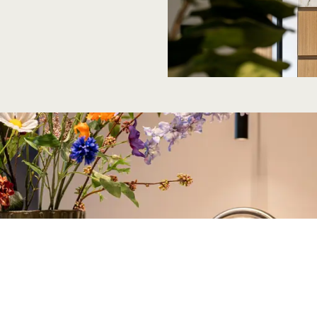
ek Diepeveen Ke
Maak een afspraak
Brochure aanvra