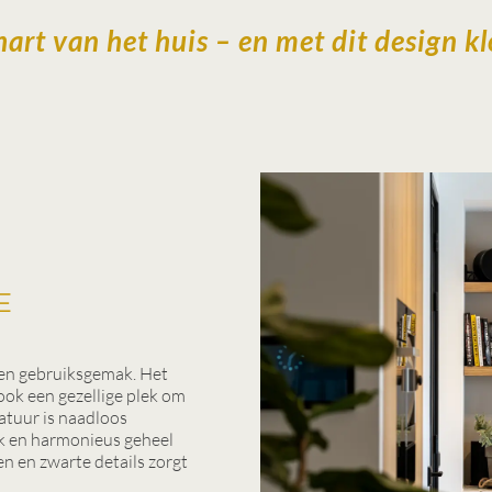
art van het huis – en met dit design klo
e
 en gebruiksgemak. Het
ook een gezellige plek om
atuur is naadloos
k en harmonieus geheel
n en zwarte details zorgt