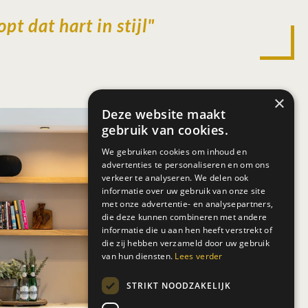
pt dat hart in stijl"
×
Deze website maakt
gebruik van cookies.
We gebruiken cookies om inhoud en
advertenties te personaliseren en om ons
verkeer te analyseren. We delen ook
informatie over uw gebruik van onze site
met onze advertentie- en analysepartners,
die deze kunnen combineren met andere
informatie die u aan hen heeft verstrekt of
die zij hebben verzameld door uw gebruik
van hun diensten.
Lees verder
STRIKT NOODZAKELIJK