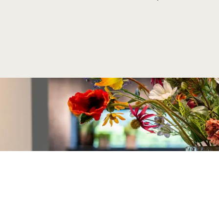
Ontd
Ontdek Diepeveen Keukens