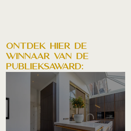
Ontdek hier de
winnaar van de
publieksaward: