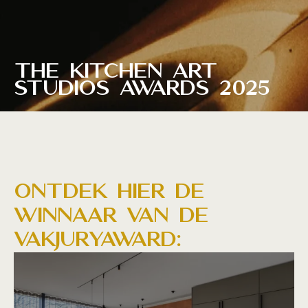
The Kitchen Art
Studios Awards 2025
Ontdek hier de
winnaar van de
vakjuryaward: