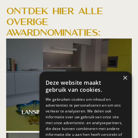
Ontdek hier alle
overige
awardnominaties:
×
Deze website maakt
gebruik van cookies.
We gebruiken cookies om inhoud en
advertenties te personaliseren en om ons
verkeer te analyseren. We delen ook
Lansink Keukens
informatie over uw gebruik van onze site
met onze advertentie- en analysepartners,
die deze kunnen combineren met andere
informatie die u aan hen heeft verstrekt of