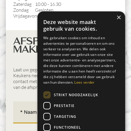
Zaterdag
10.00 - 16.30
Zondag
Gesloten
×
Vrijdagavond op afspraak
Deze website maakt
gebruik van cookies.
We gebruiken cookies om inhoud en
Afspraak
advertenties te personaliseren en om ons
maken
verkeer te analyseren. We delen ook
informatie over uw gebruik van onze site
met onze advertentie- en analysepartners,
die deze kunnen combineren met andere
Laat uw gegevens achter en Huisman
informatie die u aan hen heeft verstrekt of
Keukens neemt zo spoedig mogelijk
die zij hebben verzameld door uw gebruik
contact met u op voor het bevestigen
van hun diensten.
Lees verder
van de afspraak.
STRIKT NOODZAKELIJK
Naam
(Vereist)
PRESTATIE
TARGETING
FUNCTIONEEL