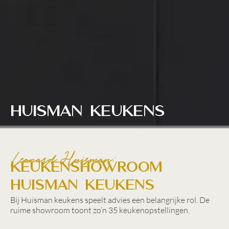
Huisman Keukens
Leonard Huisman:
Keukenshowroom
Huisman Keukens
Bij Huisman keukens speelt advies een belangrijke rol. De
ruime showroom toont zo’n 35 keukenopstellingen.