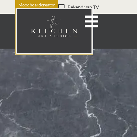
Moodboardcreator
Bekend van TV