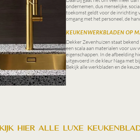
ondernemen, dus menselijke, social
toekomst geldt voor de inrichting 
omgang met het personeel, de hand
KEUKENWERKBLADEN OP M
Dekker Zevenhuizen staat bekend 
een scala aan materialen voor uw 
eigenschappen. In de afbeelding h
uitgevoerd in de kleur Naga met bi
Bekijk alle werkbladen en de keuz
kijk hier alle luxe keukenbla