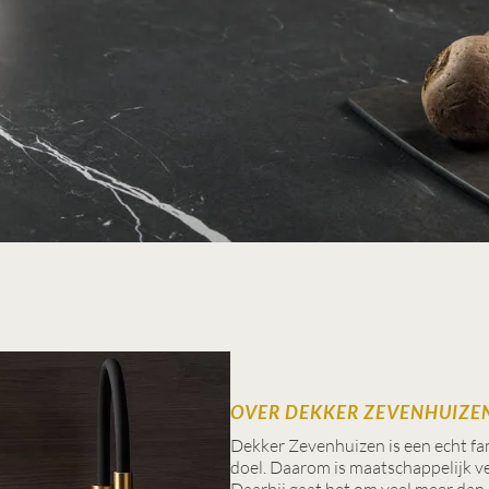
OVER DEKKER ZEVENHUIZE
Dekker Zevenhuizen is een echt fami
doel. Daarom is maatschappelijk 
Daarbij gaat het om veel meer dan 