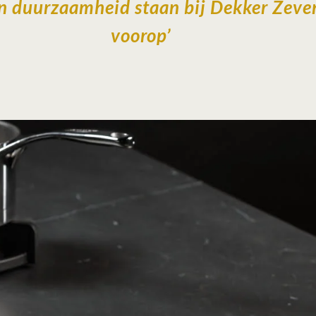
en duurzaamheid staan bij Dekker Zev
voorop’