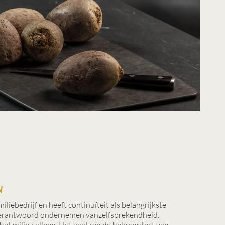
N
liebedrijf en heeft continuïteit als belangrijkste
verantwoord ondernemen vanzelfsprekendheid.
het milieu alleen. Het gaat om de hele context van