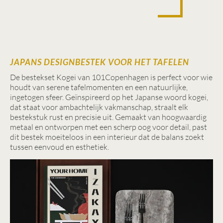
JAPANS DESIGNBESTEK VOOR HET TAFELEN
De bestekset Kogei van 101Copenhagen is perfect voor wie
houdt van serene tafelmomenten en een natuurlijke,
ingetogen sfeer. Geïnspireerd op het Japanse woord kogei,
dat staat voor ambachtelijk vakmanschap, straalt elk
bestekstuk rust en precisie uit. Gemaakt van hoogwaardig
metaal en ontworpen met een scherp oog voor detail, past
dit bestek moeiteloos in een interieur dat de balans zoekt
tussen eenvoud en esthetiek.