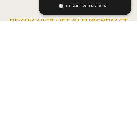
DETAILS WEERGEVEN
BEKIJK HIER HET KLEURENPALET
VAN THE ASIAN FUSION KEUKEN
Oatmeal