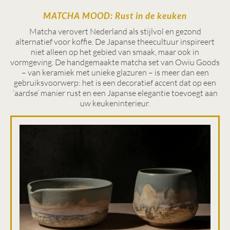
MATCHA MOOD: Rust in de keuken
Matcha verovert Nederland als stijlvol en gezond
alternatief voor koffie. De Japanse theecultuur inspireert
niet alleen op het gebied van smaak, maar ook in
vormgeving. De handgemaakte matcha set van Owiu Goods
– van keramiek met unieke glazuren – is meer dan een
gebruiksvoorwerp: het is een decoratief accent dat op een
‘aardse’ manier rust en een Japanse elegantie toevoegt aan
uw keukeninterieur.