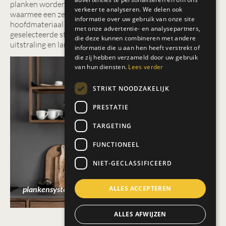
planken worden vervaardigd uit resthout (wood offcuts),
verkeer te analyseren. We delen ook
waarmee een zero-waste productie wordt nagestreefd. Het
informatie over uw gebruik van onze site
hoofdmateriaal is eikenhout, afkomstig uit zorgvuldig
met onze advertentie- en analysepartners,
geselecteerde stammen, wat zorgt voor een hoogwaardige
die deze kunnen combineren met andere
uitstraling en lange levensduur.
informatie die u aan hen heeft verstrekt of
die zij hebben verzameld door uw gebruik
van hun diensten.
Lees verder
STRIKT NOODZAKELIJK
PRESTATIE
TARGETING
FUNCTIONEEL
NIET-GECLASSIFICEERD
ALLES ACCEPTEREN
plankensysteem 25x25 van kongacph.com
ALLES AFWIJZEN