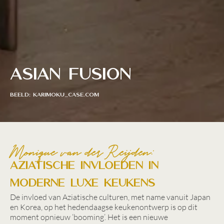
Asian Fusion
BEELD: karimoku_case.com
Monique van der Reijden:
Aziatische invloeden in
moderne luxe keukens
De invloed van Aziatische culturen, met name vanuit Japan
en Korea, op het hedendaagse keukenontwerp is op dit
moment opnieuw ‘booming’. Het is een nieuwe