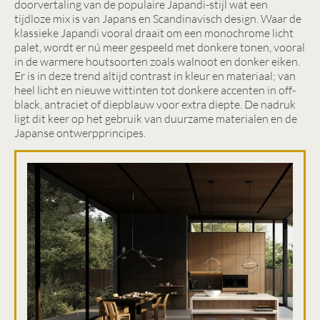
doorvertaling van de populaire Japandi-stijl wat een
tijdloze mix is van Japans en Scandinavisch design. Waar de
klassieke Japandi vooral draait om een monochrome licht
palet, wordt er nú meer gespeeld met donkere tonen, vooral
in de warmere houtsoorten zoals walnoot en donker eiken.
Er is in deze trend altijd contrast in kleur en materiaal; van
heel licht en nieuwe wittinten tot donkere accenten in off-
black, antraciet of diepblauw voor extra diepte. De nadruk
ligt dit keer op het gebruik van duurzame materialen en de
Japanse ontwerpprincipes.